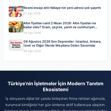
Resmi imzayı attı! Ndiaye’nin yeni adresi çok şaşırttı
07 Ağu 2026
Altın fiyatları canlı 2 Nisan 2026: Altın fiyatları ne
kadar oldu? Gram, çeyrek, yarım ve cumhuriyet
altını alış satış fiyatları
06 Ağu 2026
06 Ağustos 2026 Son Depremler: İstanbul, Ankara,
İzmir ve Diğer İllerde Meydana Gelen Sarsıntılar
06 Ağu 2026
Türkiye’nin İşletmeler İçin Modern Tanıtım
Ekosistemi
İş dünyasını dijital bir çatıda birleştiren firma rehberi ağımızla,
kurumsal kimliğinizi her gün binlerce aktif kullanıcıya ulaştırın.
Sektörel olarak kategorize edilmiş altyapımız sayesinde doğru