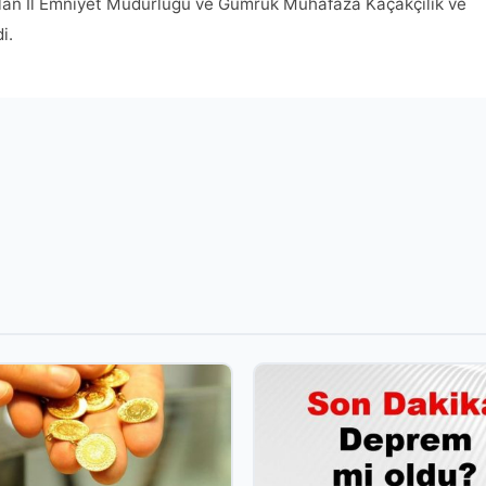
 alan İl Emniyet Müdürlüğü ve Gümrük Muhafaza Kaçakçılık ve
i.