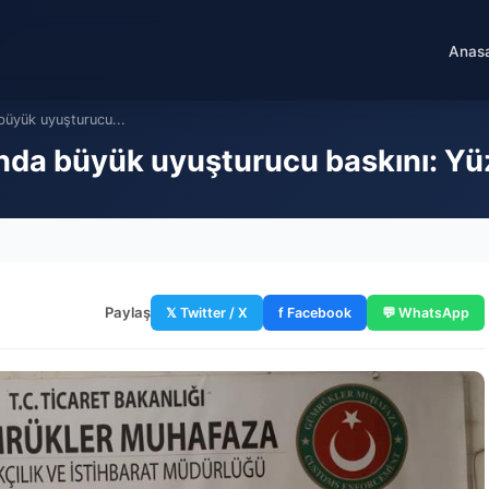
Anas
 büyük uyuşturucu...
ında büyük uyuşturucu baskını: Yüzl
Paylaş
𝕏 Twitter / X
f Facebook
💬 WhatsApp