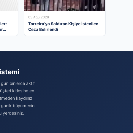
05 Ağu 2026
ler:
Torreira’ya Saldıran Kişiye İstenilen
er
Ceza Belirlendi
ılar
istemi
 gün binlerce aktif
şteri kitlesine en
betmeden kaydınızı
e organik büyümenin
u yerdesiniz.