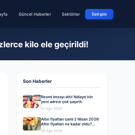
ayfa
Güncel Haberler
Sektörler
İletişim
erce kilo ele geçirildi!
Son Haberler
Resmi imzayı attı! Ndiaye’nin
yeni adresi çok şaşırttı
07 Ağu 2026
Altın fiyatları canlı 2 Nisan 2026:
Altın fiyatları ne kadar oldu?
Gram, çeyrek, yarım ve
06 Ağu 2026
cumhuriyet altını alış satış