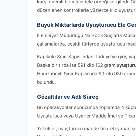
karşı önemli bir mücadele örneği sergiledi. Gü
düzenlenen kontrollerle yüzlerce kilo uyuştu
Büyük Miktarlarda Uyuşturucu Ele Geçi
İl Emniyet Müdürlüğü Narkotik Suçlarla Mücad
çalışmalarda, çeşitli türlerde uyuşturucu ma
Kapıkule Sınır Kapısı’ndan Türkiye’ye giriş ya
Başka bir tırda ise 591 kilo 162 gram
uyuştur
Hamzabeyli Sınır Kapısı’nda 50 kilo 930 gra
bulundu.
Gözaltılar ve Adli Süreç
Bu operasyonlar sonucunda toplamda 4 şüpheli
Uyuşturucu veya Uyarıcı Madde İmal ve Ticareti
Yetkililer, uyuşturucu madde ticareti yapan s