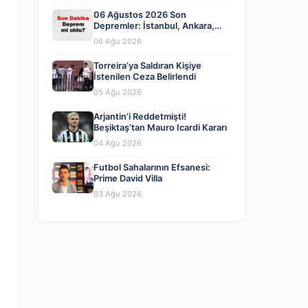
fiyatları
06 Ağustos 2026 Son
Depremler: İstanbul, Ankara,
İzmir ve Diğer İllerde Meydana
06 Ağu 2026
Gelen Sarsıntılar
Torreira’ya Saldıran Kişiye
İstenilen Ceza Belirlendi
05 Ağu 2026
Arjantin’i Reddetmişti!
Beşiktaş’tan Mauro Icardi Kararı
04 Ağu 2026
Futbol Sahalarının Efsanesi:
Prime David Villa
03 Ağu 2026