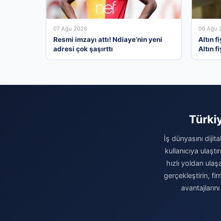
07 Ağu 2026
06 Ağu 
Resmi imzayı attı! Ndiaye’nin yeni
Altın f
adresi çok şaşırttı
Altın f
çeyrek
alış sat
Türki
İş dünyasını dijit
kullanıcıya ulaşt
hızlı yoldan ulaş
gerçekleştirin, fi
avantajların