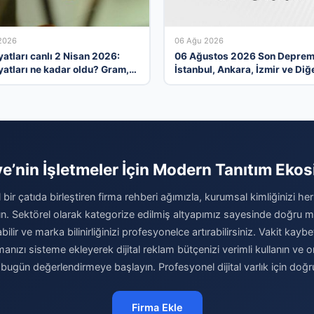
2026
06 Ağu 2026
iyatları canlı 2 Nisan 2026:
06 Ağustos 2026 Son Deprem
iyatları ne kadar oldu? Gram,
İstanbul, Ankara, İzmir ve Diğ
, yarım ve cumhuriyet altını
İllerde Meydana Gelen Sarsınt
ış fiyatları
ye’nin İşletmeler İçin Modern Tanıtım Ekos
al bir çatıda birleştiren firma rehberi ağımızla, kurumsal kimliğinizi her
ırın. Sektörel olarak kategorize edilmiş altyapımız sayesinde doğru mü
abilir ve marka bilinirliğinizi profesyonelce artırabilirsiniz. Vakit kay
rmanızı sisteme ekleyerek dijital reklam bütçenizi verimli kullanın v
ı bugün değerlendirmeye başlayın. Profesyonel dijital varlık için doğr
Firma Ekle