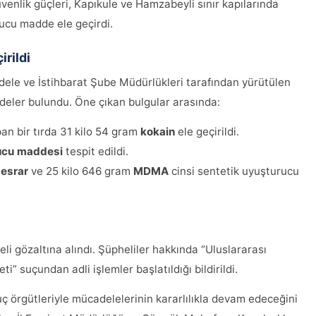
venlik güçleri, Kapıkule ve Hamzabeyli sınır kapılarında
rucu madde ele geçirdi.
rildi
ele ve İstihbarat Şube Müdürlükleri tarafından yürütülen
ddeler bulundu. Öne çıkan bulgular arasında:
pan bir tırda 31 kilo 54 gram
kokain
ele geçirildi.
ucu maddesi
tespit edildi.
m
esrar
ve 25 kilo 646 gram
MDMA
cinsi sentetik uyuşturucu
 gözaltına alındı. Şüpheliler hakkında “Uluslararası
” suçundan adli işlemler başlatıldığı bildirildi.
uç örgütleriyle mücadelelerinin kararlılıkla devam edeceğini