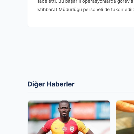
ifade etti. Bu başarılı operasyonlarda görev
İstihbarat Müdürlüğü personeli de takdir edild
Diğer Haberler