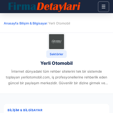
☰
Anasayfa
/
Bilişim & Bilgisayar
/
Yerli Otomobil
Sektörler
Yerli Otomobil
İnternet dünyadaki tüm rehber sitelerini tek bir sistemde
toplayan yerliotomobil.com, iş profesyonellerine rehberlik eden
güncel bir paylaşım merkezidir. Güvenilir bir dizine girmek ve
gerçek kitleye varmak her marka için kritik bir önceliktir. Sitede
sunulan tarafsız...
BILIŞIM & BILGISAYAR