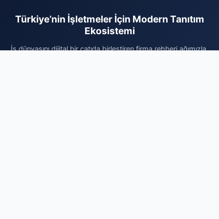
Türkiye’nin İşletmeler İçin Modern Tanıtım
Ekosistemi
İş dünyasını dijital bir çatıda birleştiren firma rehberi ağımızla,
kurumsal kimliğinizi her gün binlerce aktif kullanıcıya ulaştırın.
Sektörel olarak kategorize edilmiş altyapımız sayesinde doğru
müşteri kitlesine en hızlı yoldan ulaşabilir ve marka bilinirliğinizi
profesyonelce artırabilirsiniz. Vakit kaybetmeden kaydınızı
gerçekleştirin, firmanızı sisteme ekleyerek dijital reklam
bütçenizi verimli kullanın ve organik büyümenin avantajlarını
bugün değerlendirmeye başlayın. Profesyonel dijital varlık için
doğru yerdesiniz.
Firma Ekle