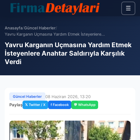
☰
Anasayfa
/
Güncel Haberler
/
Yavru Karganın Uçmasına Yardım Etmek İsteyenlere...
Yavru Karganın Uçmasına Yardım Etmek
İsteyenlere Anahtar Saldırıyla Karşılık
Verdi
08 Haziran 2026, 13:20
Güncel Haberler
Paylaş
𝕏 Twitter / X
f Facebook
💬 WhatsApp