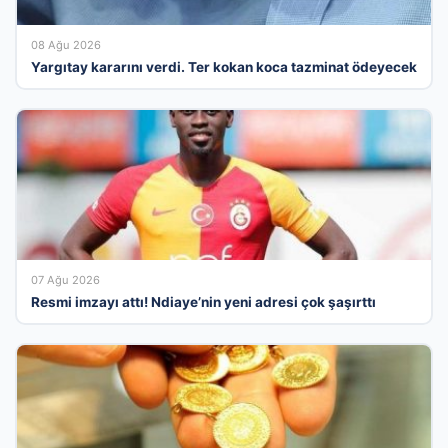
08 Ağu 2026
Yargıtay kararını verdi. Ter kokan koca tazminat ödeyecek
07 Ağu 2026
Resmi imzayı attı! Ndiaye’nin yeni adresi çok şaşırttı