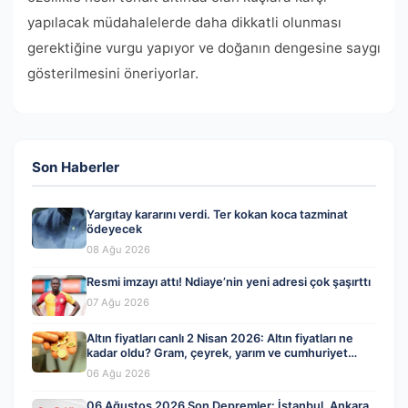
yapılacak müdahalelerde daha dikkatli olunması
gerektiğine vurgu yapıyor ve doğanın dengesine saygı
gösterilmesini öneriyorlar.
Son Haberler
Yargıtay kararını verdi. Ter kokan koca tazminat
ödeyecek
08 Ağu 2026
Resmi imzayı attı! Ndiaye’nin yeni adresi çok şaşırttı
07 Ağu 2026
Altın fiyatları canlı 2 Nisan 2026: Altın fiyatları ne
kadar oldu? Gram, çeyrek, yarım ve cumhuriyet
altını alış satış fiyatları
06 Ağu 2026
06 Ağustos 2026 Son Depremler: İstanbul, Ankara,