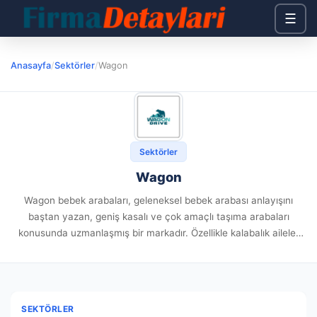
☰
Anasayfa
/
Sektörler
/
Wagon
Sektörler
Wagon
Wagon bebek arabaları, geleneksel bebek arabası anlayışını
baştan yazan, geniş kasalı ve çok amaçlı taşıma arabaları
konusunda uzmanlaşmış bir markadır. Özellikle kalabalık aileler
için tasarlanan bu geniş yapılı arabalar, çocukların konforlu bir
şekilde seyahat etmesini...
SEKTÖRLER