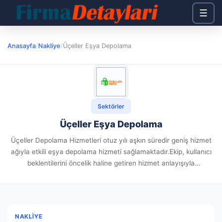
☰
Anasayfa
/
Nakliye
/
Üçeller Eşya Depolama
Sektörler
Üçeller Eşya Depolama
Üçeller Depolama Hizmetleri otuz yılı aşkın süredir geniş hizmet
ağıyla etkili eşya depolama hizmeti sağlamaktadır.Ekip, kullanıcı
beklentilerini öncelik haline getiren hizmet anlayışıyla
operasyonlarını ilerletmektedir.Modern yaşamda depolama
gereksinimi hızla artarken Üçeller, tecrübeli hizmet politikasını
sürdürmektedir. Şirketin...
NAKLIYE