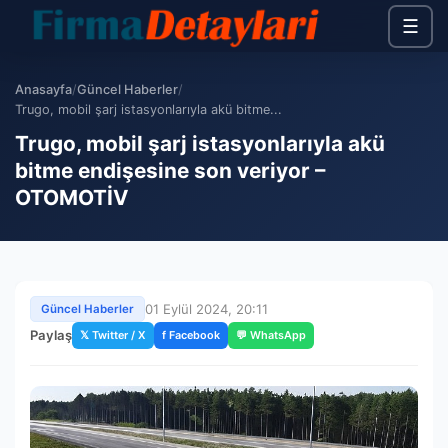
☰
Anasayfa
/
Güncel Haberler
/
Trugo, mobil şarj istasyonlarıyla akü bitme...
Trugo, mobil şarj istasyonlarıyla akü
bitme endişesine son veriyor –
OTOMOTİV
01 Eylül 2024, 20:11
Güncel Haberler
Paylaş
𝕏 Twitter / X
f Facebook
💬 WhatsApp