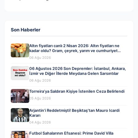
Son Haberler
Altın fiyatları canlı 2 Nisan 2026: Altın fiyatları ne
kadar oldu? Gram, çeyrek, yarım ve cumhuriyet
altını alış satış fiyatları
06 Ağu 2026
06 Ağustos 2026 Son Depremler: İstanbul, Ankara,
İzmir ve Diğer İllerde Meydana Gelen Sarsıntılar
06 Ağu 2026
Torreira’ya Saldıran Kişiye İstenilen Ceza Belirlendi
05 Ağu 2026
Arjantin’i Reddetmişti! Beşiktaş’tan Mauro Icardi
Kararı
04 Ağu 2026
Futbol Sahalarının Efsanesi: Prime David Villa