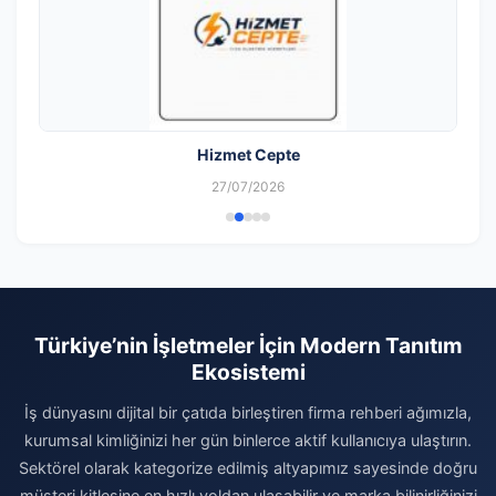
Hizmet Cepte
27/07/2026
Türkiye’nin İşletmeler İçin Modern Tanıtım
Ekosistemi
İş dünyasını dijital bir çatıda birleştiren firma rehberi ağımızla,
kurumsal kimliğinizi her gün binlerce aktif kullanıcıya ulaştırın.
Sektörel olarak kategorize edilmiş altyapımız sayesinde doğru
müşteri kitlesine en hızlı yoldan ulaşabilir ve marka bilinirliğinizi