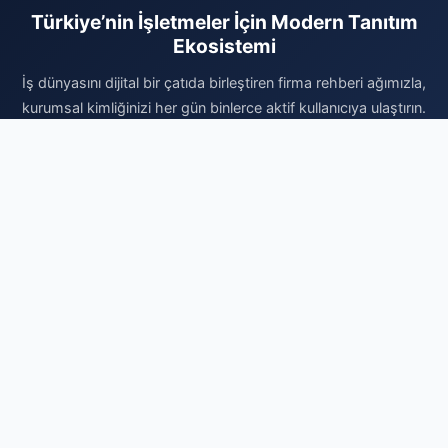
Türkiye’nin İşletmeler İçin Modern Tanıtım
Ekosistemi
İş dünyasını dijital bir çatıda birleştiren firma rehberi ağımızla,
kurumsal kimliğinizi her gün binlerce aktif kullanıcıya ulaştırın.
Sektörel olarak kategorize edilmiş altyapımız sayesinde doğru
müşteri kitlesine en hızlı yoldan ulaşabilir ve marka bilinirliğinizi
profesyonelce artırabilirsiniz. Vakit kaybetmeden kaydınızı
gerçekleştirin, firmanızı sisteme ekleyerek dijital reklam
bütçenizi verimli kullanın ve organik büyümenin avantajlarını
bugün değerlendirmeye başlayın. Profesyonel dijital varlık için
doğru yerdesiniz.
Firma Ekle
© 2026 Firma Detayları - Ücretsiz Firma Rehberi. Tüm hakları