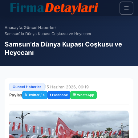
☰
Anasayfa
/
Güncel Haberler
/
Samsun’da Dünya Kupası Coşkusu ve Heyecanı
Samsun’da Dünya Kupası Coşkusu ve
Heyecanı
15 Haziran 2026, 06:19
Güncel Haberler
Paylaş
𝕏 Twitter / X
f Facebook
💬 WhatsApp