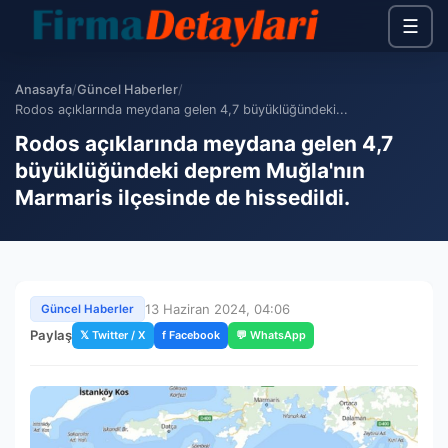
☰
Anasayfa
/
Güncel Haberler
/
Rodos açıklarında meydana gelen 4,7 büyüklüğündeki...
Rodos açıklarında meydana gelen 4,7
büyüklüğündeki deprem Muğla'nın
Marmaris ilçesinde de hissedildi.
13 Haziran 2024, 04:06
Güncel Haberler
Paylaş
𝕏 Twitter / X
f Facebook
💬 WhatsApp