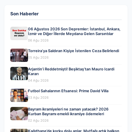
Son Haberler
06 Ağustos 2026 Son Depremler: İstanbul, Ankara,
İzmir ve Diğer İllerde Meydana Gelen Sarsıntılar
06 Ağu 2026
Torreira’ya Saldıran Kişiye İstenilen Ceza Belirlendi
05 Ağu 2026
Arjantin’i Reddetmişti! Beşiktaş’tan Mauro Icardi
Kararı
04 Ağu 2026
Futbol Sahalarının Efsanesi: Prime David Villa
03 Ağu 2026
Bayram ikramiyeleri ne zaman yatacak? 2026
Kurban Bayramı emekli ikramiye ödemeleri
02 Ağu 2026
Kağıthane’de korku dolu anlar. Mutfağı artık balkon