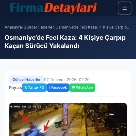
☰
Anasayfa
/
Güncel Haberler
/
Osmaniye’de Feci Kaza: 4 Kişiye Çarpıp...
Osmaniye’de Feci Kaza: 4 Kişiye Çarpıp
Kaçan Sürücü Yakalandı
07 Temmuz 2026, 07:20
Güncel Haberler
Paylaş
𝕏 Twitter / X
f Facebook
💬 WhatsApp