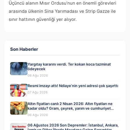
Üçüncü alanın Mısır Ordusu’nun en önemli görevleri
arasında ülkenin Sina Yarımadası ve Strip Gazze ile
sınır hattının güvenliği yer alıyor.
Son Haberler
Yargıtay kararını verdi. Ter kokan koca tazminat
ödeyecek
08 Ağu 2026
Resmi imzayı attı! Ndiaye’nin yeni adresi çok şaşırttı
07 Ağu 2026
Altın fiyatları canlı 2 Nisan 2026: Altın fiyatları ne
kadar oldu? Gram, çeyrek, yarım ve cumhuriyet
altını alış satış fiyatları
06 Ağu 2026
06 Ağustos 2026 Son Depremler: İstanbul, Ankara,
İzmir ve Diğer İllerde Meydana Gelen Sarsıntılar