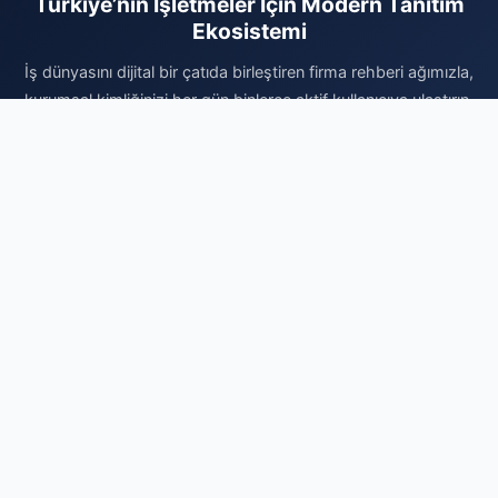
Türkiye’nin İşletmeler İçin Modern Tanıtım
Ekosistemi
İş dünyasını dijital bir çatıda birleştiren firma rehberi ağımızla,
kurumsal kimliğinizi her gün binlerce aktif kullanıcıya ulaştırın.
Sektörel olarak kategorize edilmiş altyapımız sayesinde doğru
müşteri kitlesine en hızlı yoldan ulaşabilir ve marka bilinirliğinizi
profesyonelce artırabilirsiniz. Vakit kaybetmeden kaydınızı
gerçekleştirin, firmanızı sisteme ekleyerek dijital reklam
bütçenizi verimli kullanın ve organik büyümenin avantajlarını
bugün değerlendirmeye başlayın. Profesyonel dijital varlık için
doğru yerdesiniz.
Firma Ekle
© 2026 Firma Detayları - Ücretsiz Firma Rehberi. Tüm hakları
saklıdır.