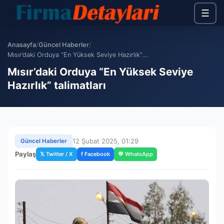
☰
Anasayfa
/
Güncel Haberler
/
Mısır’daki Orduya “En Yüksek Seviye Hazırlık”...
Mısır’daki Orduya “En Yüksek Seviye
Hazırlık” talimatları
12 Şubat 2025, 01:29
Güncel Haberler
Paylaş
𝕏 Twitter / X
f Facebook
💬 WhatsApp