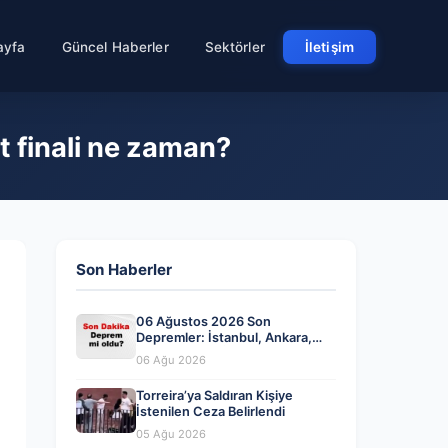
ayfa
Güncel Haberler
Sektörler
İletişim
et finali ne zaman?
Son Haberler
06 Ağustos 2026 Son
Depremler: İstanbul, Ankara,
İzmir ve Diğer İllerde Meydana
06 Ağu 2026
Gelen Sarsıntılar
Torreira’ya Saldıran Kişiye
İstenilen Ceza Belirlendi
05 Ağu 2026