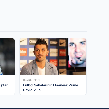
03 Ağu 2026
aş’tan
Futbol Sahalarının Efsanesi: Prime
David Villa