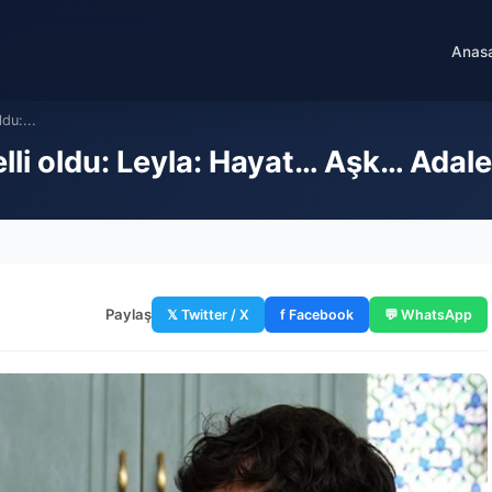
Anas
ldu:...
 belli oldu: Leyla: Hayat… Aşk… Adal
Paylaş
𝕏 Twitter / X
f Facebook
💬 WhatsApp