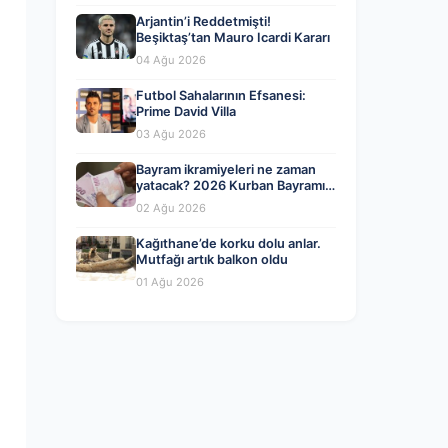
Arjantin’i Reddetmişti!
Beşiktaş’tan Mauro Icardi Kararı
04 Ağu 2026
Futbol Sahalarının Efsanesi:
Prime David Villa
03 Ağu 2026
Bayram ikramiyeleri ne zaman
yatacak? 2026 Kurban Bayramı
emekli ikramiye ödemeleri
02 Ağu 2026
Kağıthane’de korku dolu anlar.
Mutfağı artık balkon oldu
01 Ağu 2026