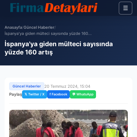
☰
Anasayfa
/
Güncel Haberler
/
İspanya'ya giden mülteci sayısında yüzde 160...
İspanya'ya giden mülteci sayısında
yüzde 160 artış
20 Temmuz 2024, 15:04
Güncel Haberler
Paylaş
𝕏 Twitter / X
f Facebook
💬 WhatsApp