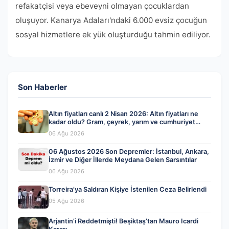
refakatçisi veya ebeveyni olmayan çocuklardan
oluşuyor. Kanarya Adaları'ndaki 6.000 evsiz çocuğun
sosyal hizmetlere ek yük oluşturduğu tahmin ediliyor.
Son Haberler
Altın fiyatları canlı 2 Nisan 2026: Altın fiyatları ne
kadar oldu? Gram, çeyrek, yarım ve cumhuriyet
altını alış satış fiyatları
06 Ağu 2026
06 Ağustos 2026 Son Depremler: İstanbul, Ankara,
İzmir ve Diğer İllerde Meydana Gelen Sarsıntılar
06 Ağu 2026
Torreira’ya Saldıran Kişiye İstenilen Ceza Belirlendi
05 Ağu 2026
Arjantin’i Reddetmişti! Beşiktaş’tan Mauro Icardi