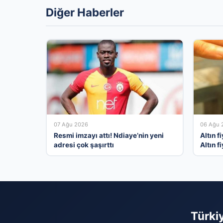
Diğer Haberler
07 Ağu 2026
06 Ağu 
Resmi imzayı attı! Ndiaye’nin yeni
Altın f
adresi çok şaşırttı
Altın f
çeyrek
alış sat
Türki