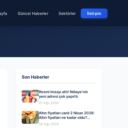
ayfa
Güncel Haberler
Sektörler
İletişim
Son Haberler
Resmi imzayı attı! Ndiaye’nin
yeni adresi çok şaşırttı
07 Ağu 2026
Altın fiyatları canlı 2 Nisan 2026:
Altın fiyatları ne kadar oldu?
Gram, çeyrek, yarım ve
06 Ağu 2026
cumhuriyet altını alış satış