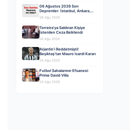
fiyatları
06 Ağustos 2026 Son
Depremler: İstanbul, Ankara,
İzmir ve Diğer İllerde Meydana
06 Ağu 2026
Gelen Sarsıntılar
Torreira’ya Saldıran Kişiye
İstenilen Ceza Belirlendi
05 Ağu 2026
Arjantin’i Reddetmişti!
Beşiktaş’tan Mauro Icardi Kararı
04 Ağu 2026
Futbol Sahalarının Efsanesi:
Prime David Villa
03 Ağu 2026