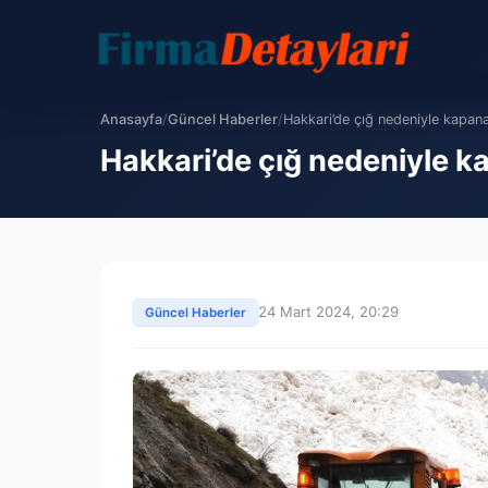
Anasayfa
/
Güncel Haberler
/
Hakkari’de çığ nedeniyle kapanan
Hakkari’de çığ nedeniyle ka
24 Mart 2024, 20:29
Güncel Haberler