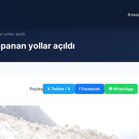
Anas
 yollar açıldı
panan yollar açıldı
Paylaş
𝕏 Twitter / X
f Facebook
💬 WhatsApp