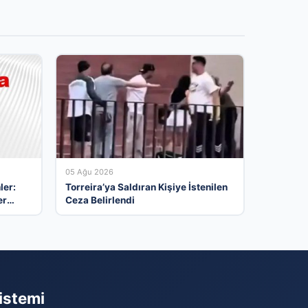
05 Ağu 2026
ler:
Torreira’ya Saldıran Kişiye İstenilen
er
Ceza Belirlendi
ılar
istemi