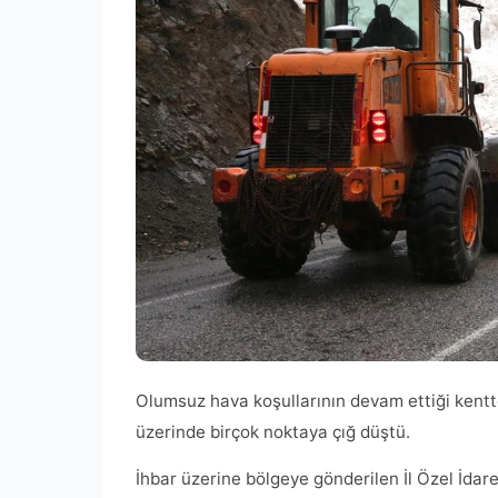
Olumsuz hava koşullarının devam ettiği kent
üzerinde birçok noktaya çığ düştü.
İhbar üzerine bölgeye gönderilen İl Özel İdares