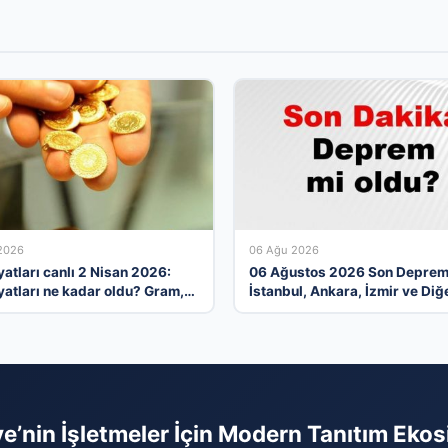
2026
06 Ağu 2026
iyatları canlı 2 Nisan 2026:
06 Ağustos 2026 Son Deprem
iyatları ne kadar oldu? Gram,
İstanbul, Ankara, İzmir ve Diğ
, yarım ve cumhuriyet altını
İllerde Meydana Gelen Sarsınt
ış fiyatları
ye’nin İşletmeler İçin Modern Tanıtım Ekos