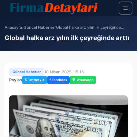
☰
Anasayfa
/
Güncel Haberler
/
Global halka arz yılın ilk çeyreğinde...
Global halka arz yılın ilk çeyreğinde arttı
10 Nisan 2025, 15:16
Güncel Haberler
Paylaş
𝕏 Twitter / X
f Facebook
💬 WhatsApp