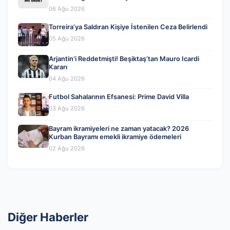
06 Ağu 2026
Torreira’ya Saldıran Kişiye İstenilen Ceza Belirlendi
05 Ağu 2026
Arjantin’i Reddetmişti! Beşiktaş’tan Mauro Icardi
Kararı
04 Ağu 2026
Futbol Sahalarının Efsanesi: Prime David Villa
03 Ağu 2026
Bayram ikramiyeleri ne zaman yatacak? 2026
Kurban Bayramı emekli ikramiye ödemeleri
02 Ağu 2026
Diğer Haberler