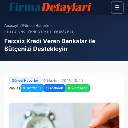
☰
Anasayfa
/
Güncel Haberler
/
Faizsiz Kredi Veren Bankalar ile Bütçenizi...
Faizsiz Kredi Veren Bankalar ile
Bütçenizi Destekleyin
02 Haziran 2025, 19:40
Güncel Haberler
Paylaş
𝕏 Twitter / X
f Facebook
💬 WhatsApp