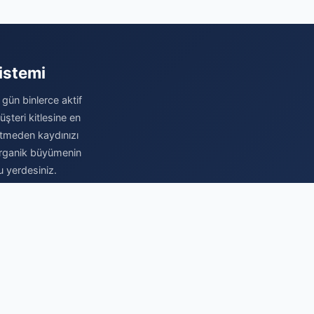
istemi
 gün binlerce aktif
şteri kitlesine en
betmeden kaydınızı
e organik büyümenin
u yerdesiniz.