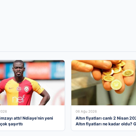
2026
06 Ağu 2026
mzayı attı! Ndiaye’nin yeni
Altın fiyatları canlı 2 Nisan 20
çok şaşırttı
Altın fiyatları ne kadar oldu? 
çeyrek, yarım ve cumhuriyet al
alış satış fiyatları