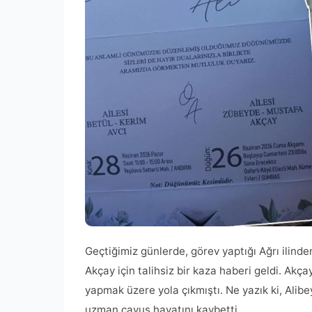
Geçtiğimiz günlerde, görev yaptığı Ağrı ilind
Akçay için talihsiz bir kaza haberi geldi. A
yapmak üzere yola çıkmıştı. Ne yazık ki, Alib
uzman çavuş hayatını kaybetti.