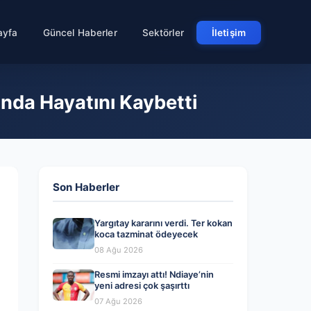
ayfa
Güncel Haberler
Sektörler
İletişim
nda Hayatını Kaybetti
Son Haberler
Yargıtay kararını verdi. Ter kokan
koca tazminat ödeyecek
08 Ağu 2026
Resmi imzayı attı! Ndiaye’nin
yeni adresi çok şaşırttı
07 Ağu 2026