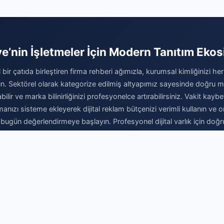
ye’nin İşletmeler İçin Modern Tanıtım Ekos
al bir çatıda birleştiren firma rehberi ağımızla, kurumsal kimliğinizi her
ırın. Sektörel olarak kategorize edilmiş altyapımız sayesinde doğru mü
abilir ve marka bilinirliğinizi profesyonelce artırabilirsiniz. Vakit kay
rmanızı sisteme ekleyerek dijital reklam bütçenizi verimli kullanın v
ı bugün değerlendirmeye başlayın. Profesyonel dijital varlık için doğr
Firma Ekle
© 2026 Firma Detayları - Ücretsiz Firma Rehberi. Tüm hakları saklıdır.