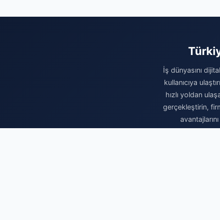
Türki
İş dünyasını dijit
kullanıcıya ulaşt
hızlı yoldan ulaş
gerçekleştirin, fi
avantajların