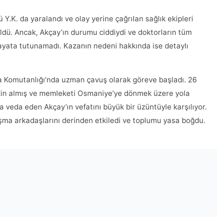
Y.K. da yaralandı ve olay yerine çağrılan sağlık ekipleri
ldü. Ancak, Akçay’ın durumu ciddiydi ve doktorların tüm
ata tutunamadı. Kazanın nedeni hakkında ise detaylı
arma Komutanlığı’nda uzman çavuş olarak göreve başladı. 26
 izin almış ve memleketi Osmaniye’ye dönmek üzere yola
ta veda eden Akçay’ın vefatını büyük bir üzüntüyle karşılıyor.
şma arkadaşlarını derinden etkiledi ve toplumu yasa boğdu.