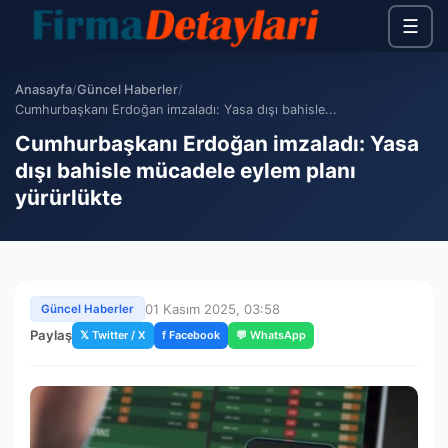
☰
Anasayfa
/
Güncel Haberler
/
Cumhurbaşkanı Erdoğan imzaladı: Yasa dışı bahisle...
Cumhurbaşkanı Erdoğan imzaladı: Yasa
dışı bahisle mücadele eylem planı
yürürlükte
01 Kasım 2025, 03:58
Güncel Haberler
Paylaş
𝕏 Twitter / X
f Facebook
💬 WhatsApp