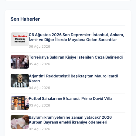
Son Haberler
06 Ağustos 2026 Son Depremler: İstanbul, Ankara,
İzmir ve Diğer İllerde Meydana Gelen Sarsıntılar
06 Ağu 2026
Torreira’ya Saldıran Kişiye İstenilen Ceza Belirlendi
05 Ağu 2026
Arjantin’i Reddetmişti! Beşiktaş’tan Mauro Icardi
Kararı
04 Ağu 2026
Futbol Sahalarının Efsanesi: Prime David Villa
03 Ağu 2026
Bayram ikramiyeleri ne zaman yatacak? 2026
Kurban Bayramı emekli ikramiye ödemeleri
02 Ağu 2026