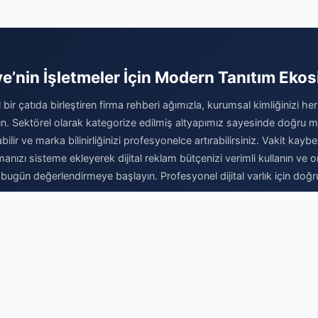
alış satış fiyatları
ye’nin İşletmeler İçin Modern Tanıtım Ekos
al bir çatıda birleştiren firma rehberi ağımızla, kurumsal kimliğinizi her
ırın. Sektörel olarak kategorize edilmiş altyapımız sayesinde doğru mü
abilir ve marka bilinirliğinizi profesyonelce artırabilirsiniz. Vakit kay
rmanızı sisteme ekleyerek dijital reklam bütçenizi verimli kullanın v
ı bugün değerlendirmeye başlayın. Profesyonel dijital varlık için doğr
Firma Ekle
© 2026 Firma Detayları - Ücretsiz Firma Rehberi. Tüm hakları saklıdır.