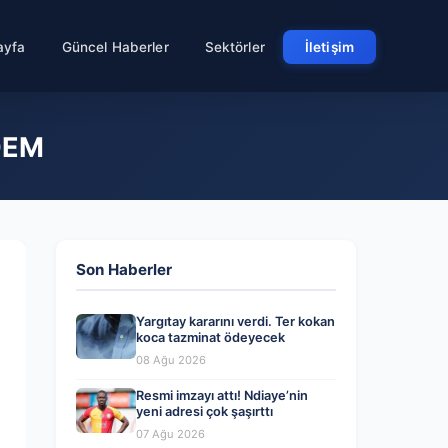
ayfa
Güncel Haberler
Sektörler
İletişim
NDEM
Son Haberler
Yargıtay kararını verdi. Ter kokan
koca tazminat ödeyecek
08 Ağu 2026
Resmi imzayı attı! Ndiaye’nin
yeni adresi çok şaşırttı
07 Ağu 2026