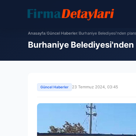
Anasayfa
/
Güncel Haberler
/
Burhaniye Belediyesi'nden plans
Burhaniye Belediyesi'nden
23 Temmuz 2024, 03:45
Güncel Haberler