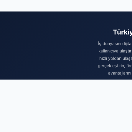
Türki
İş dünyasını dijit
kullanıcıya ulaşt
hızlı yoldan ulaş
gerçekleştirin, fi
avantajların