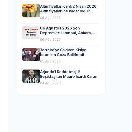
Altın fiyatları canlı 2 Nisan 2026:
Altın fiyatları ne kadar oldu?
Gram, çeyrek, yarım ve
06 Ağu 2026
cumhuriyet altını alış satış
fiyatları
06 Ağustos 2026 Son
Depremler: İstanbul, Ankara,
İzmir ve Diğer İllerde Meydana
06 Ağu 2026
Gelen Sarsıntılar
Torreira’ya Saldıran Kişiye
İstenilen Ceza Belirlendi
05 Ağu 2026
Arjantin’i Reddetmişti!
Beşiktaş’tan Mauro Icardi Kararı
04 Ağu 2026