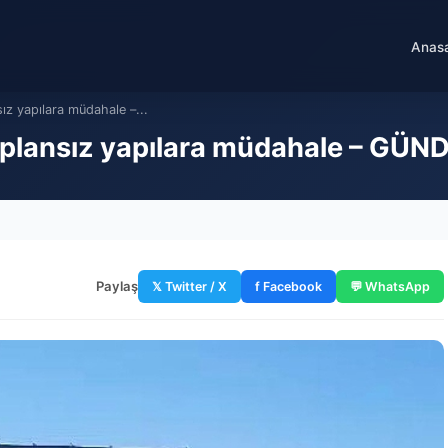
Anas
ız yapılara müdahale –...
 plansız yapılara müdahale – GÜ
Paylaş
𝕏 Twitter / X
f Facebook
💬 WhatsApp