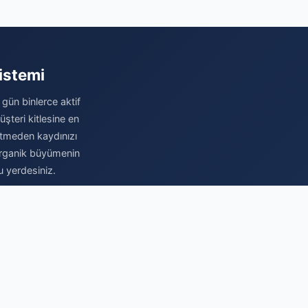
istemi
 gün binlerce aktif
şteri kitlesine en
betmeden kaydınızı
e organik büyümenin
u yerdesiniz.