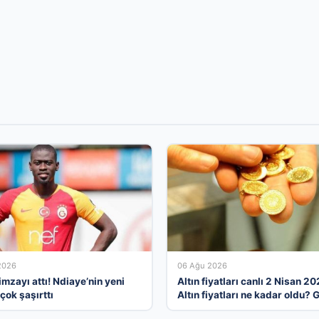
2026
06 Ağu 2026
mzayı attı! Ndiaye’nin yeni
Altın fiyatları canlı 2 Nisan 20
çok şaşırttı
Altın fiyatları ne kadar oldu? 
çeyrek, yarım ve cumhuriyet al