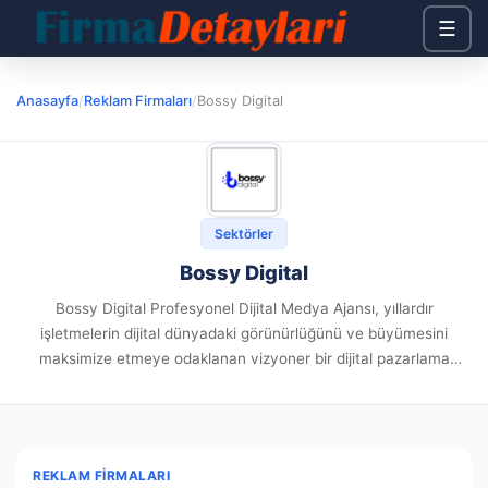
☰
Anasayfa
/
Reklam Firmaları
/
Bossy Digital
Sektörler
Bossy Digital
Bossy Digital Profesyonel Dijital Medya Ajansı, yıllardır
işletmelerin dijital dünyadaki görünürlüğünü ve büyümesini
maksimize etmeye odaklanan vizyoner bir dijital pazarlama
ajansıdır. Markaların dijital amaçlarına ulaşması için markaya özel
geliştirilmiş pazarlama planları sunmaktayız. Uzmanlık alanlarımız;
hedef...
REKLAM FIRMALARI