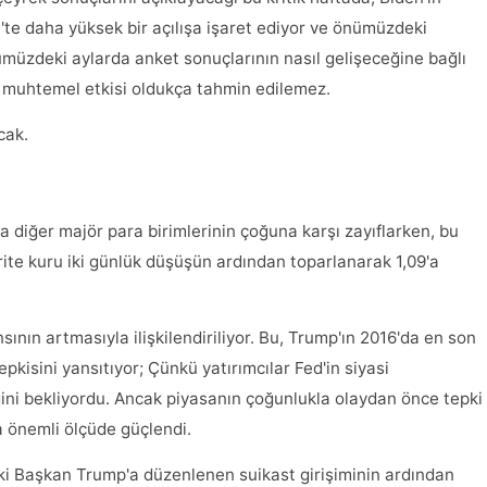
t'te daha yüksek bir açılışa işaret ediyor ve önümüzdeki
üzdeki aylarda anket sonuçlarının nasıl gelişeceğine bağlı
i muhtemel etkisi oldukça tahmin edilemez.
cak.
 diğer majör para birimlerinin çoğuna karşı zayıflarken, bu
te kuru iki günlük düşüşün ardından toparlanarak 1,09'a
sının artmasıyla ilişkilendiriliyor. Bu, Trump'ın 2016'da en son
isini yansıtıyor; Çünkü yatırımcılar Fed'in siyasi
eğini bekliyordu. Ancak piyasanın çoğunlukla olaydan önce tepki
 önemli ölçüde güçlendi.
eski Başkan Trump'a düzenlenen suikast girişiminin ardından