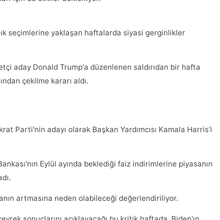
ık seçimlerine yaklaşan haftalarda siyasi gerginlikler
tçi aday Donald Trump'a düzenlenen saldırıdan bir hafta
ndan çekilme kararı aldı.
krat Parti'nin adayı olarak Başkan Yardımcısı Kamala Harris'i
ankası'nın Eylül ayında beklediği faiz indirimlerine piyasanın
dı.
manın artmasına neden olabileceği değerlendiriliyor.
çeyrek sonuçlarını açıklayacağı bu kritik haftada, Biden'ın