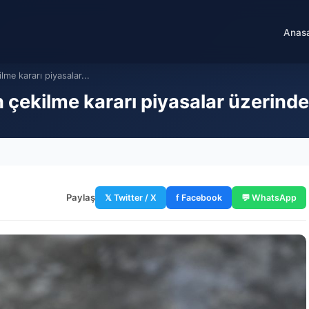
Anas
lme kararı piyasalar...
çekilme kararı piyasalar üzerinde n
Paylaş
𝕏 Twitter / X
f Facebook
💬 WhatsApp