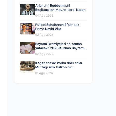
Arjantin’i Reddetmişti!
Beşiktaş’tan Mauro Icardi Kararı
04 Ağu 2026
Futbol Sahalarının Efsanesi:
Prime David Villa
03 Ağu 2026
Bayram ikramiyeleri ne zaman
yatacak? 2026 Kurban Bayramı
emekli ikramiye ödemeleri
02 Ağu 2026
Kağıthane’de korku dolu anlar.
Mutfağı artık balkon oldu
01 Ağu 2026