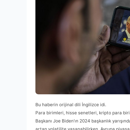
Bu haberin orijinal dili İngilizce idi.
Para birimleri, hisse senetleri, kripto para bi
Başkanı Joe Biden'ın 2024 başkanlık yarışında
artan volatilite yaşanabilirken, Avrupa piyasal