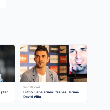
03 Ağu 2026
aş’tan
Futbol Sahalarının Efsanesi: Prime
David Villa