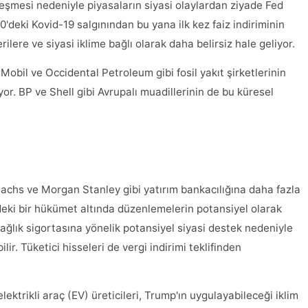
leşmesi nedeniyle piyasaların siyasi olaylardan ziyade Fed
'deki Kovid-19 salgınından bu yana ilk kez faiz indiriminin
ere ve siyasi iklime bağlı olarak daha belirsiz hale geliyor.
obil ve Occidental Petroleum gibi fosil yakıt şirketlerinin
r. BP ve Shell gibi Avrupalı ​​muadillerinin de bu küresel
Sachs ve Morgan Stanley gibi yatırım bankacılığına daha fazla
deki bir hükümet altında düzenlemelerin potansiyel olarak
 sağlık sigortasına yönelik potansiyel siyasi destek nedeniyle
ir. Tüketici hisseleri de vergi indirimi teklifinden
 elektrikli araç (EV) üreticileri, Trump'ın uygulayabileceği iklim