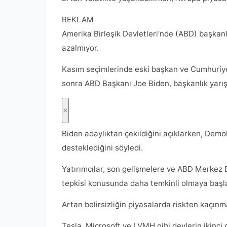
REKLAM
Amerika Birleşik Devletleri'nde (ABD) başkanl
azalmıyor.
Kasım seçimlerinde eski başkan ve Cumhuriye
sonra ABD Başkanı Joe Biden, başkanlık yarışı
Biden adaylıktan çekildiğini açıklarken, Demo
desteklediğini söyledi.
Yatırımcılar, son gelişmelere ve ABD Merkez B
tepkisi konusunda daha temkinli olmaya başla
Artan belirsizliğin piyasalarda riskten kaçın
Tesla, Microsoft ve LVMH gibi devlerin ikinci 