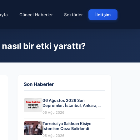
ayfa
Güncel Haberler
Sektörler
İletişim
asıl bir etki yarattı?
Son Haberler
06 Ağustos 2026 Son
Depremler: İstanbul, Ankara,
İzmir ve Diğer İllerde Meydana
06 Ağu 2026
Gelen Sarsıntılar
Torreira’ya Saldıran Kişiye
İstenilen Ceza Belirlendi
05 Ağu 2026