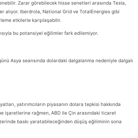
lenebilir. Zarar görebilecek hisse senetleri arasında Tesla,
 yer alıyor. Iberdrola, National Grid ve TotalEnergies gibi
irleme etkilerle karşılaşabilir.
sıyla bu potansiyel eğilimler fark edilemiyor.
i günü Asya seansında dolardaki dalgalanma nedeniyle dalgalı
yatları, yatırımcıların piyasanın dolara tepkisi hakkında
şme işaretlerine rağmen, ABD ile Çin arasındaki ticaret
üzerinde baskı yaratabileceğinden düşüş eğiliminin sona