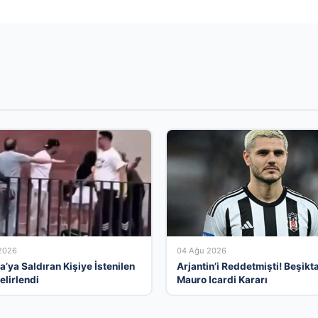
2026
04 Ağu 2026
a’ya Saldıran Kişiye İstenilen
Arjantin’i Reddetmişti! Beşikt
elirlendi
Mauro Icardi Kararı