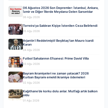
06 Ağustos 2026 Son Depremler: İstanbul, Ankara,
İzmir ve Diğer İllerde Meydana Gelen Sarsıntılar
06 Ağu 2026
Torreira’ya Saldıran Kişiye İstenilen Ceza Belirlendi
05 Ağu 2026
Arjantin’i Reddetmişti! Beşiktaş’tan Mauro Icardi
Kararı
04 Ağu 2026
Futbol Sahalarının Efsanesi: Prime David Villa
03 Ağu 2026
Bayram ikramiyeleri ne zaman yatacak? 2026
Kurban Bayramı emekli ikramiye ödemeleri
02 Ağu 2026
Kağıthane’de korku dolu anlar. Mutfağı artık balkon
oldu
01 Ağu 2026