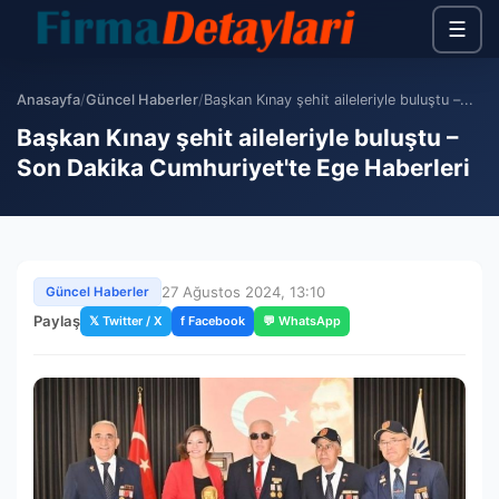
☰
Anasayfa
/
Güncel Haberler
/
Başkan Kınay şehit aileleriyle buluştu –...
Başkan Kınay şehit aileleriyle buluştu –
Son Dakika Cumhuriyet'te Ege Haberleri
27 Ağustos 2024, 13:10
Güncel Haberler
Paylaş
𝕏 Twitter / X
f Facebook
💬 WhatsApp