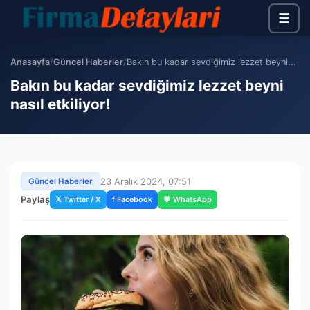
☰
Anasayfa
/
Güncel Haberler
/
Bakın bu kadar sevdiğimiz lezzet beyni...
Bakın bu kadar sevdiğimiz lezzet beyni
nasıl etkiliyor!
23 Aralık 2024, 07:51
Güncel Haberler
Paylaş
𝕏 Twitter / X
f Facebook
💬 WhatsApp