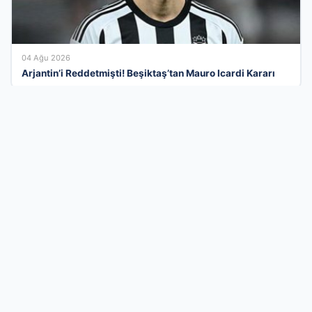
04 Ağu 2026
Arjantin’i Reddetmişti! Beşiktaş’tan Mauro Icardi Kararı
Türkiye’nin İşletmeler İçin Modern Tanıtım
Ekosistemi
İş dünyasını dijital bir çatıda birleştiren firma rehberi ağımızla,
kurumsal kimliğinizi her gün binlerce aktif kullanıcıya ulaştırın.
Sektörel olarak kategorize edilmiş altyapımız sayesinde doğru
müşteri kitlesine en hızlı yoldan ulaşabilir ve marka bilinirliğinizi
profesyonelce artırabilirsiniz. Vakit kaybetmeden kaydınızı
gerçekleştirin, firmanızı sisteme ekleyerek dijital reklam
bütçenizi verimli kullanın ve organik büyümenin avantajlarını