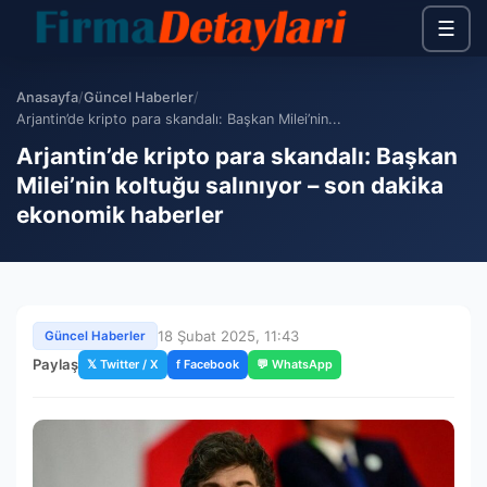
☰
Anasayfa
/
Güncel Haberler
/
Arjantin’de kripto para skandalı: Başkan Milei’nin...
Arjantin’de kripto para skandalı: Başkan
Milei’nin koltuğu salınıyor – son dakika
ekonomik haberler
18 Şubat 2025, 11:43
Güncel Haberler
Paylaş
𝕏 Twitter / X
f Facebook
💬 WhatsApp