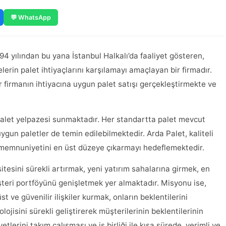
💬 WhatsApp
94 yılından bu yana İstanbul Halkalı’da faaliyet gösteren,
elerin palet ihtiyaçlarını karşılamayı amaçlayan bir firmadır.
 firmanın ihtiyacına uygun palet satışı gerçekleştirmekte ve
r palet yelpazesi sunmaktadır. Her standartta palet mevcut
uygun paletler de temin edilebilmektedir. Arda Palet, kaliteli
 memnuniyetini en üst düzeye çıkarmayı hedeflemektedir.
itesini sürekli artırmak, yeni yatırım sahalarına girmek, en
şteri portföyünü genişletmek yer almaktadır. Misyonu ise,
üst ve güvenilir ilişkiler kurmak, onların beklentilerini
lojisini sürekli geliştirerek müşterilerinin beklentilerinin
lerini takım çalışması ve iş birliği ile kısa sürede, verimli ve