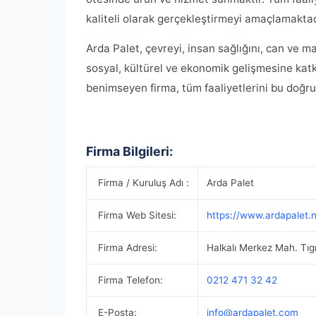
kaliteli olarak gerçekleştirmeyi amaçlamaktad
Arda Palet, çevreyi, insan sağlığını, can ve m
sosyal, kültürel ve ekonomik gelişmesine katkı
benimseyen firma, tüm faaliyetlerini bu doğr
Firma Bilgileri:
Firma / Kuruluş Adı :
Arda Palet
Firma Web Sitesi:
https://www.ardapalet.
Firma Adresi:
Halkalı Merkez Mah. Tı
Firma Telefon:
0212 471 32 42
E-Posta:
info@ardapalet.com