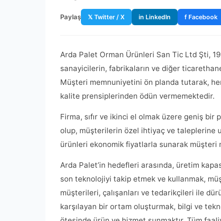
Paylaş
𝕏 Twitter / X
in LinkedIn
f Facebook
Arda Palet Orman Ürünleri San Tic Ltd Şti, 19
sanayicilerin, fabrikaların ve diğer ticarethan
Müşteri memnuniyetini ön planda tutarak, her
kalite prensiplerinden ödün vermemektedir.
Firma, sıfır ve ikinci el olmak üzere geniş bi
olup, müşterilerin özel ihtiyaç ve taleplerine 
ürünleri ekonomik fiyatlarla sunarak müşteri
Arda Palet’in hedefleri arasında, üretim kapas
son teknolojiyi takip etmek ve kullanmak, mü
müşterileri, çalışanları ve tedarikçileri ile dür
karşılayan bir ortam oluşturmak, bilgi ve tekno
ötesinde ürün ve hizmet sunmaktır. Tüm faaliyet