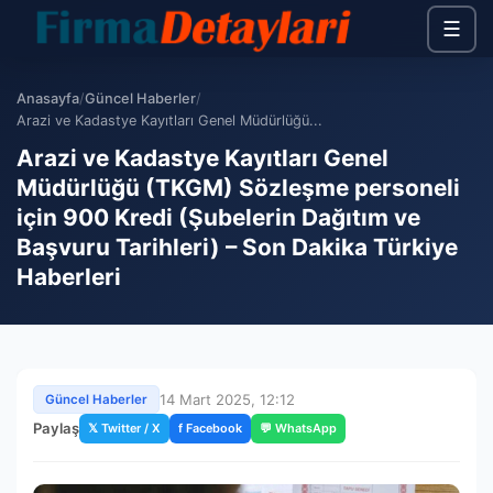
☰
Anasayfa
/
Güncel Haberler
/
Arazi ve Kadastye Kayıtları Genel Müdürlüğü...
Arazi ve Kadastye Kayıtları Genel
Müdürlüğü (TKGM) Sözleşme personeli
için 900 Kredi (Şubelerin Dağıtım ve
Başvuru Tarihleri) – Son Dakika Türkiye
Haberleri
14 Mart 2025, 12:12
Güncel Haberler
Paylaş
𝕏 Twitter / X
f Facebook
💬 WhatsApp