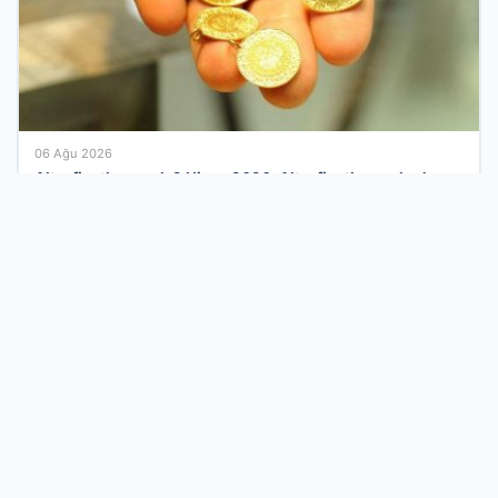
06 Ağu 2026
Altın fiyatları canlı 2 Nisan 2026: Altın fiyatları ne kadar
oldu? Gram, çeyrek, yarım ve cumhuriyet altını alış satış
fiyatları
Türkiye’nin İşletmeler İçin Modern Tanıtım
Ekosistemi
İş dünyasını dijital bir çatıda birleştiren firma rehberi ağımızla,
kurumsal kimliğinizi her gün binlerce aktif kullanıcıya ulaştırın.
Sektörel olarak kategorize edilmiş altyapımız sayesinde doğru
müşteri kitlesine en hızlı yoldan ulaşabilir ve marka bilinirliğinizi