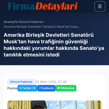
☰
Anasayfa
/
Güncel Haberler
/
Amerika Birleşik Devletleri Senatörü Musk’tan hava...
Amerika Birleşik Devletleri Senatörü
Musk’tan hava trafiğinin güvenliği
hakkındaki yorumlar hakkında Senato’ya
tanıklık etmesini istedi
05 Mart 2025, 02:46
Güncel Haberler
Paylaş
𝕏 Twitter / X
f Facebook
💬 WhatsApp