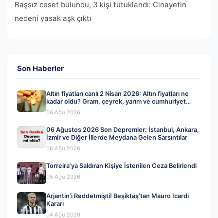
Başsız ceset bulundu, 3 kişi tutuklandı: Cinayetin
nedeni yasak aşk çıktı
Son Haberler
Altın fiyatları canlı 2 Nisan 2026: Altın fiyatları ne
kadar oldu? Gram, çeyrek, yarım ve cumhuriyet
altını alış satış fiyatları
06 Ağu 2026
06 Ağustos 2026 Son Depremler: İstanbul, Ankara,
İzmir ve Diğer İllerde Meydana Gelen Sarsıntılar
06 Ağu 2026
Torreira’ya Saldıran Kişiye İstenilen Ceza Belirlendi
05 Ağu 2026
Arjantin’i Reddetmişti! Beşiktaş’tan Mauro Icardi
Kararı
04 Ağu 2026