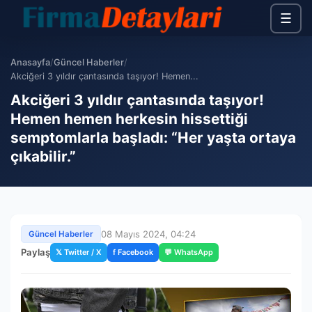
☰
Anasayfa
/
Güncel Haberler
/
Akciğeri 3 yıldır çantasında taşıyor! Hemen...
Akciğeri 3 yıldır çantasında taşıyor!
Hemen hemen herkesin hissettiği
semptomlarla başladı: “Her yaşta ortaya
çıkabilir.”
08 Mayıs 2024, 04:24
Güncel Haberler
Paylaş
𝕏 Twitter / X
f Facebook
💬 WhatsApp