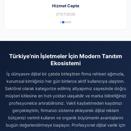
Hizmet Cepte
27/07/2026
Türkiye’nin İşletmeler İçin Modern Tanıtım
Ekosistemi
İş dünyasını dijital bir çatıda birleştiren firma rehberi ağımızla,
kurumsal kimliğinizi her gün binlerce aktif kullanıcıya ulaştırın.
Sektörel olarak kategorize edilmiş altyapımız sayesinde doğru
müşteri kitlesine en hızlı yoldan ulaşabilir ve marka bilinirliğinizi
profesyonelce artırabilirsiniz. Vakit kaybetmeden kaydınızı
gerçekleştirin, firmanızı sisteme ekleyerek dijital reklam
bütçenizi verimli kullanın ve organik büyümenin avantajlarını
bugün değerlendirmeye başlayın. Profesyonel dijital varlık için