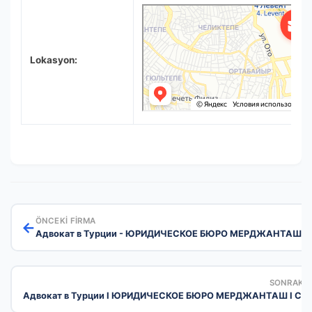
Адвокат в Турции – Юридической Бюро 
Şişli için Avukatlar
Şişli için Hukuk büroları
Lokasyon:
ÖNCEKI FIRMA
←
Адвокат в Турции - ЮРИДИЧЕСКОЕ БЮРО МЕРДЖАНТАШ - 
SONRAKI 
Адвокат в Турции I ЮРИДИЧЕСКОЕ БЮРО МЕРДЖАНТАШ I Ста